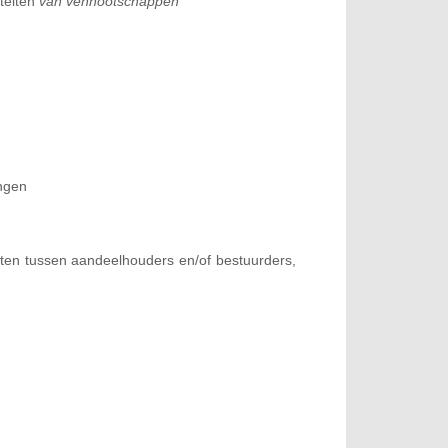
iteiten
van vennootschappen
ingen
icten tussen aandeelhouders en/of bestuurders,