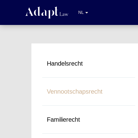
EN
NL
FR
Handelsrecht
Vennootschapsrecht
Familierecht