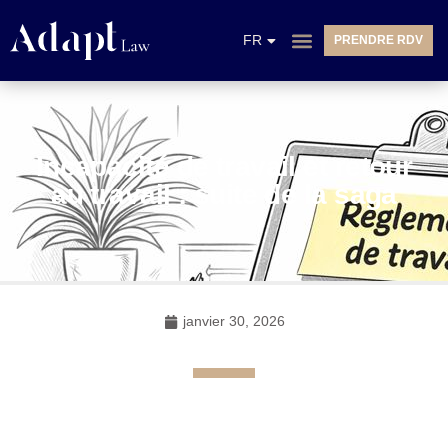
EN
FR
PRENDRE RDV
NL
Incapacité de travail et retour
au travail : suite de la saga
janvier 30, 2026